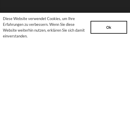
Diese Website verwendet Cookies, um Ihre
Erfahrungen zu verbessern. Wenn Sie diese
Ok
Website weiterhin nutzen, erklären Sie sich damit
einverstanden.
tanzbar_bremen e.V.
Buntentorsteinweg 168
D-28201 Bremen
Telefon 0049-421-51429745
infos@tanzbarbremen.de