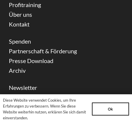
Profitraining
Über uns
Kontakt
Spenden
Partnerschaft & Förderung
Presse Download
Archiv
Newsletter
Sitemap
Diese Website verwendet Cookies, um Ihre
Impressum
Erfahrungen zu verbessern. Wenn Sie diese
Ok
Website weiterhin nutzen, erklären Sie sich damit
Datenschutzerklärung
einverstanden.