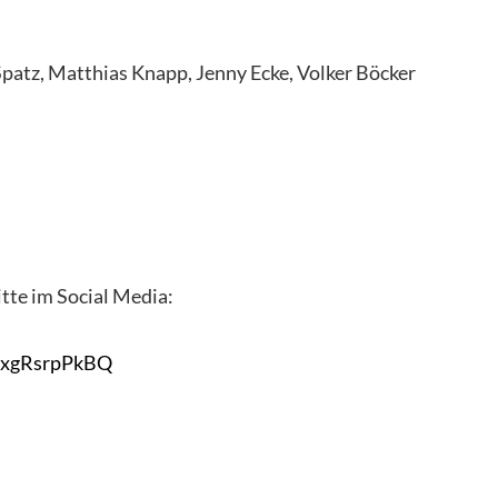
Spatz, Matthias Knapp, Jenny Ecke, Volker Böcker
itte im Social Media:
BxgRsrpPkBQ