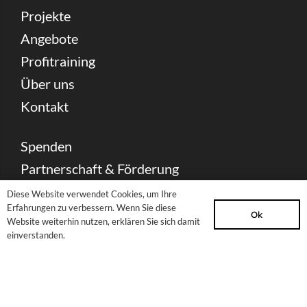
Projekte
Angebote
Profitraining
Über uns
Kontakt
Spenden
Partnerschaft & Förderung
Presse Download
Diese Website verwendet Cookies, um Ihre
Erfahrungen zu verbessern. Wenn Sie diese
Archiv
Ok
Website weiterhin nutzen, erklären Sie sich damit
einverstanden.
Newsletter
Sitemap
Impressum