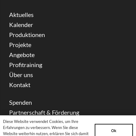
Aktuelles
Kalender
Produktionen
Projekte
Angebote
Profitraining
Über uns
Kontakt
Spenden
Partnerschaft & Förderung
Presse Download
Diese Website verwendet Cookies, um Ihre
Erfahrungen zu verbessern. Wenn Sie diese
Ok
Archiv
Website weiterhin nutzen, erklären Sie sich damit