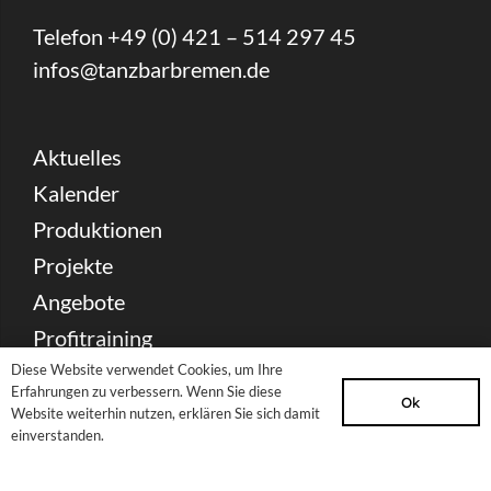
Telefon +49 (0) 421 – 514 297 45
infos@tanzbarbremen.de
Aktuelles
Kalender
Produktionen
Projekte
Angebote
Profitraining
Diese Website verwendet Cookies, um Ihre
Über uns
Erfahrungen zu verbessern. Wenn Sie diese
Ok
Kontakt
Website weiterhin nutzen, erklären Sie sich damit
einverstanden.
Spenden