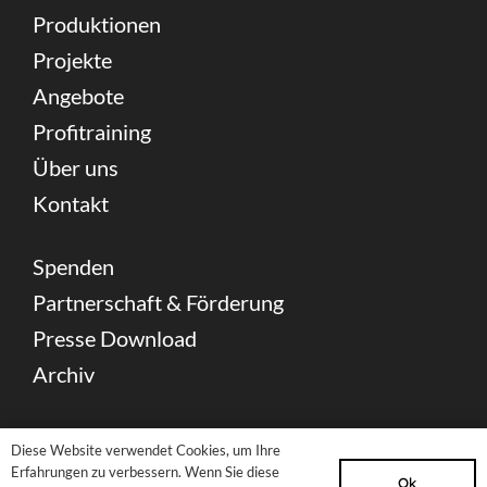
Produktionen
Projekte
Angebote
Profitraining
Über uns
Kontakt
Spenden
Partnerschaft & Förderung
Presse Download
Archiv
Newsletter
Diese Website verwendet Cookies, um Ihre
Sitemap
Erfahrungen zu verbessern. Wenn Sie diese
Ok