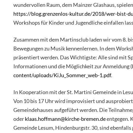
wundervollen Raum, dem Mainzer Glashaus, spielen. 
https://blog.grenzenlos-kultur.de/2018/wer-bist-d
Workshops für Kinder und Jugendliche einfallen las
Zusammen mit dem Martinsclub laden wir vom 8. bis 1
Bewegungen zu Musik kennenlernen. In dem Worksho
präsentiert werden. Das Wichtigste: Alle sind mit S
Informationen und die Möglichkeit zur Anmeldung (bi
content/uploads/KiJu_Sommer_web-1.pdf
.
In Kooperation mit der St. Martini Gemeinde in Lesu
Von 10 bis 17 Uhr wird improvisiert und ausprobier
Gemeindehauses aufgeführt werden. Die Teilnahme
oder
klaas.hoffmann@kirche-bremen.de
entgegen. K
Gemeinde Lesum, Hindenburgstr. 30, sind ebenfalls 