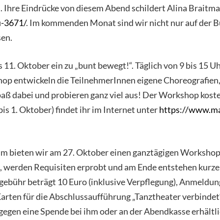
Ihre Eindrücke von diesem Abend schildert Alina Braitmai
u-3671/
. Im kommenden Monat sind wir nicht nur auf der B
sen.
1. Oktober ein zu „bunt bewegt!“. Täglich von 9 bis 15 Uh
p entwickeln die TeilnehmerInnen eigene Choreografien, 
paß dabei und probieren ganz viel aus! Der Workshop kostet
s 1. Oktober) findet ihr im Internet unter
https://www.ma
m bieten wir am 27. Oktober einen ganztägigen Workshop fü
t, werden Requisiten erprobt und am Ende entstehen kurze 
gebühr beträgt 10 Euro (inklusive Verpflegung), Anmeld
arten für die Abschlussaufführung „Tanztheater verbinde
gegen eine Spende bei ihm oder an der Abendkasse erhältl