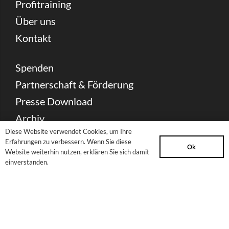
Profitraining
Über uns
Kontakt
Spenden
Partnerschaft & Förderung
Presse Download
Archiv
Diese Website verwendet Cookies, um Ihre
Erfahrungen zu verbessern. Wenn Sie diese
Newsletter
Ok
Website weiterhin nutzen, erklären Sie sich damit
einverstanden.
Sitemap
Impressum
Datenschutzerklärung