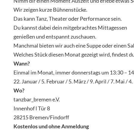
Nimm dir einen Moment Auszeit und erlebe etwas S
Wir zeigen kurze Bühnenstücke.
Das kann Tanz, Theater oder Performance sein.
Du kannst dabei dein mitgebrachtes Mittagessen
genießen und entspannt zuschauen.
Manchmal bieten wir auch eine Suppe oder einen Sal
Welches Stück diesen Monat gezeigt wird, findest 
Wann?
Einmal im Monat, immer donnerstags um 13:30 – 14
22. Januar / 5. Februar / 5. März / 9. April / 7. Mai / 4.
Wo?
tanzbar_bremen e.V.
Innenhof l Tür 8
28215 Bremen/Findorff
Kostenlos und ohne Anmeldung