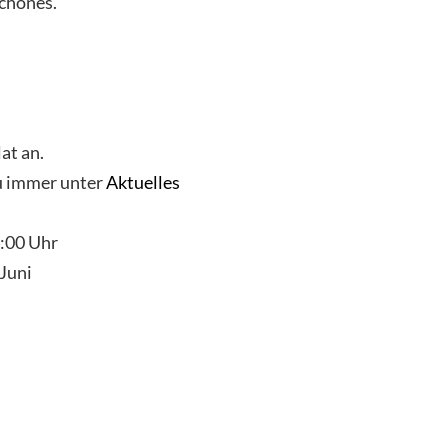
chönes.
at an.
du immer unter
Aktuelles
:00 Uhr
 Juni