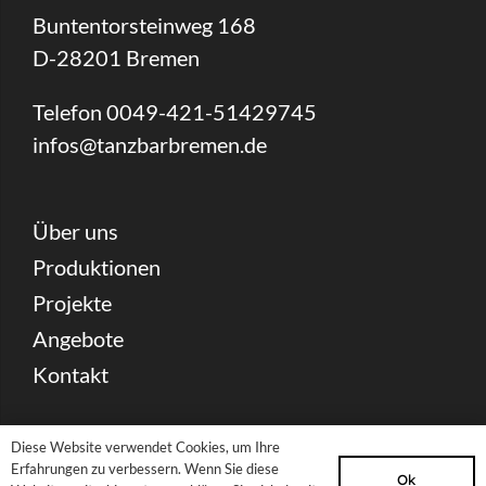
Buntentorsteinweg 168
D-28201 Bremen
Telefon 0049-421-51429745
infos@tanzbarbremen.de
Über uns
Produktionen
Projekte
Angebote
Kontakt
Spenden
Diese Website verwendet Cookies, um Ihre
Newsletter
Erfahrungen zu verbessern. Wenn Sie diese
Ok