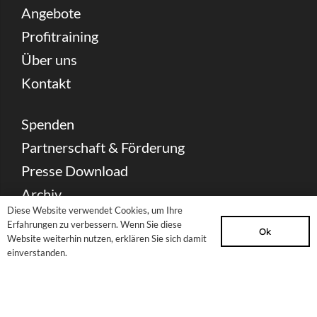
Angebote
Profitraining
Über uns
Kontakt
Spenden
Partnerschaft & Förderung
Presse Download
Archiv
Diese Website verwendet Cookies, um Ihre
Erfahrungen zu verbessern. Wenn Sie diese
Ok
Newsletter
Website weiterhin nutzen, erklären Sie sich damit
einverstanden.
Sitemap
Impressum
Datenschutzerklärung