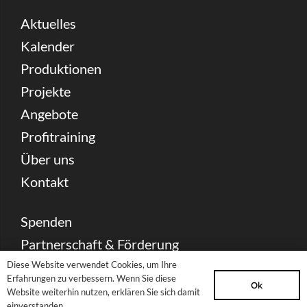
Aktuelles
Kalender
Produktionen
Projekte
Angebote
Profitraining
Über uns
Kontakt
Spenden
Partnerschaft & Förderung
Presse Download
Diese Website verwendet Cookies, um Ihre
Erfahrungen zu verbessern. Wenn Sie diese
Ok
Archiv
Website weiterhin nutzen, erklären Sie sich damit
einverstanden.