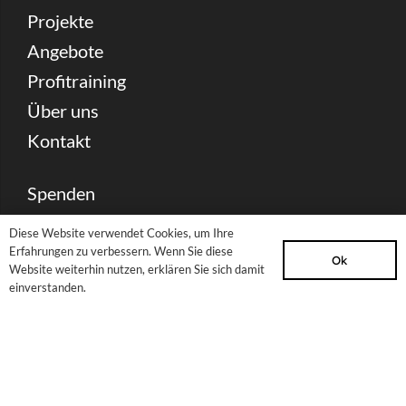
Projekte
Angebote
Profitraining
Über uns
Kontakt
Spenden
Partnerschaft & Förderung
Diese Website verwendet Cookies, um Ihre
Presse Download
Erfahrungen zu verbessern. Wenn Sie diese
Ok
Website weiterhin nutzen, erklären Sie sich damit
Archiv
einverstanden.
Newsletter
Sitemap
Impressum