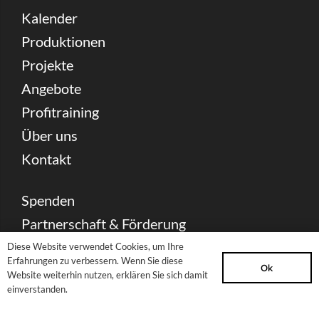
Kalender
Produktionen
Projekte
Angebote
Profitraining
Über uns
Kontakt
Spenden
Partnerschaft & Förderung
Presse Download
Diese Website verwendet Cookies, um Ihre
Erfahrungen zu verbessern. Wenn Sie diese
Ok
Archiv
Website weiterhin nutzen, erklären Sie sich damit
einverstanden.
Newsletter