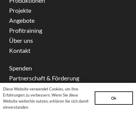
Produktionen
Projekte
Angebote
Profitraining
Über uns
Kontakt
Spenden
Partnerschaft & Förderung
Presse Download
Diese Website verwendet Cookies, um Ihre
Erfahrungen zu verbessern. Wenn Sie diese
Archiv
Ok
Website weiterhin nutzen, erklären Sie sich damit
einverstanden.
Newsletter
Sitemap
Impressum