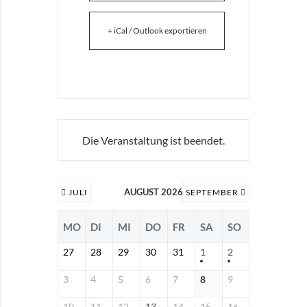
+ iCal / Outlook exportieren
Die Veranstaltung ist beendet.
AUGUST 2026
JULI
SEPTEMBER
MO
DI
MI
DO
FR
SA
SO
27
28
29
30
31
1
2
3
4
5
6
7
8
9
10
11
12
13
14
15
16