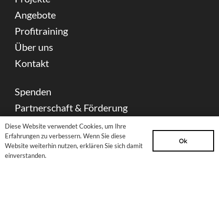
Angebote
Profitraining
Über uns
Kontakt
Spenden
Partnerschaft & Förderung
Presse Download
Diese Website verwendet Cookies, um Ihre
Erfahrungen zu verbessern. Wenn Sie diese
Archiv
Ok
Website weiterhin nutzen, erklären Sie sich damit
einverstanden.
Newsletter
Sitemap
Impressum
Datenschutzerklärung