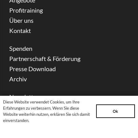
Profitraining
Über uns
Kontakt
Spenden
Partnerschaft & Förderung
Presse Download
Archiv
Newsletter
Diese Website verwendet Cookies, um Ihre
Sitemap
Erfahrungen zu verbessern. Wenn Sie diese
Ok
Website weiterhin nutzen, erklären Sie sich damit
Impressum
einverstanden.
Datenschutzerklärung