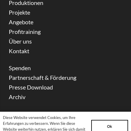
Produktionen
Projekte
Angebote
Profitraining
Über uns
Kontakt
Spenden
Partnerschaft & Förderung
Presse Download
Archiv
Newsletter
Diese Website verwendet Cookies, um Ihre
Sitemap
Erfahrungen zu verbessern. Wenn Sie diese
Ok
Website weiterhin nutzen, erklären Sie sich damit