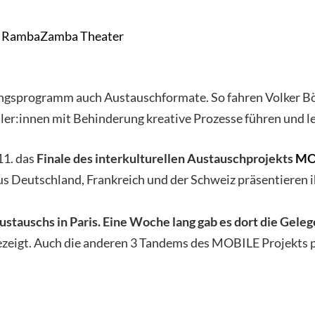
 – RambaZamba Theater
ungsprogramm auch Austauschformate. So fahren Volker Böc
tler:innen mit Behinderung kreative Prozesse führen und l
11. das
Finale des interkulturellen Austauschprojekts
MO
us Deutschland, Frankreich und der Schweiz präsentieren 
tauschs in Paris. Eine Woche lang gab es dort die Geleg
eigt. Auch die anderen 3 Tandems des MOBILE Projekts pr