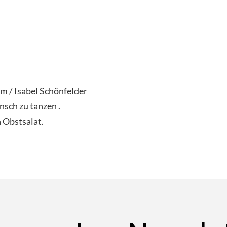
m / Isabel Schönfelder
sch zu tanzen .
n Obstsalat.