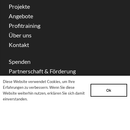
Projekte
Angebote
Profitraining
Über uns
Kontakt
Spenden
Partnerschaft & Förderung
Presse Download
Diese Website verwendet Cookies, um Ihre
Erfahrungen zu verbessern. Wenn Sie diese
Archiv
Ok
Website weiterhin nutzen, erklären Sie sich damit
einverstanden.
Newsletter
Sitemap
Impressum