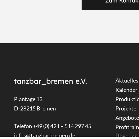
Zum Kontak
tanzbar_bremen e.V.
Aktuelles
Kalender
Plantage 13
Produkti
D-28215 Bremen
Projekte
Angebote
Telefon +49 (0) 421 – 514 297 45
Profitrai
infos@tanzbarbremen.de
Über uns