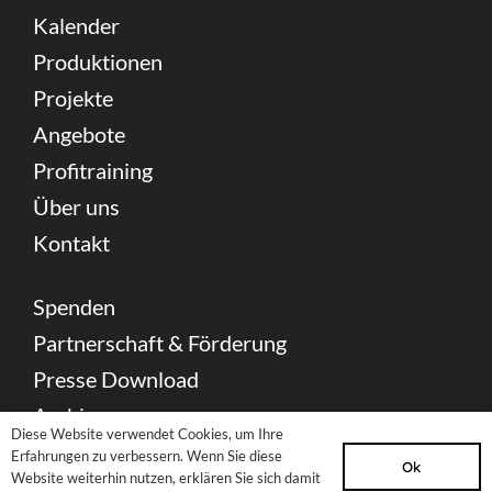
Kalender
Produktionen
Projekte
Angebote
Profitraining
Über uns
Kontakt
Spenden
Partnerschaft & Förderung
Presse Download
Archiv
Diese Website verwendet Cookies, um Ihre
Erfahrungen zu verbessern. Wenn Sie diese
Ok
Newsletter
Website weiterhin nutzen, erklären Sie sich damit