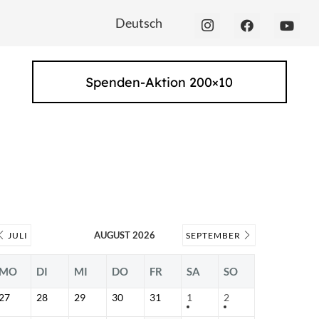
Deutsch
Spenden-Aktion 200×10
AUGUST 2026
JULI
SEPTEMBER
MO
DI
MI
DO
FR
SA
SO
27
28
29
30
31
1
2