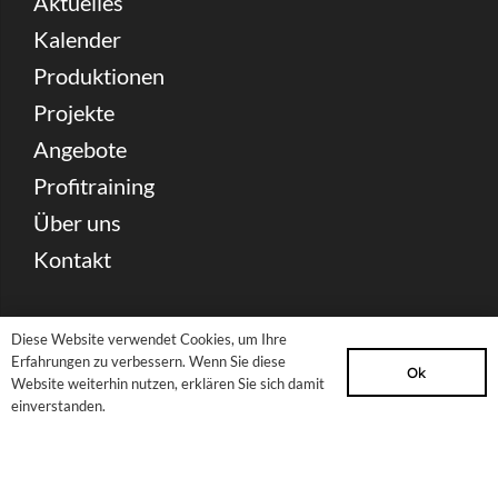
Aktuelles
Kalender
Produktionen
Projekte
Angebote
Profitraining
Über uns
Kontakt
Spenden
Diese Website verwendet Cookies, um Ihre
Partnerschaft & Förderung
Erfahrungen zu verbessern. Wenn Sie diese
Ok
Website weiterhin nutzen, erklären Sie sich damit
Presse Download
einverstanden.
Archiv
Newsletter