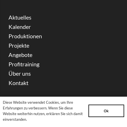
Aktuelles
Kalender
Produktionen
Projekte
Angebote
Profitraining
Über uns
Kontakt
Spenden
Diese Website verwendet Cookies, um Ihre
Partnerschaft & Förderung
Erfahrungen zu verbessern. Wenn Sie diese
Ok
Website weiterhin nutzen, erklären Sie sich damit
Presse Download
einverstanden.