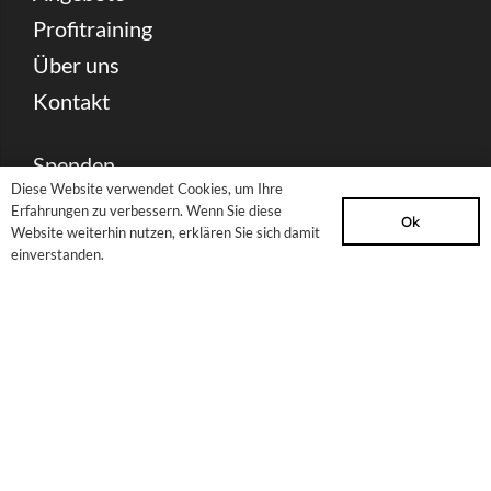
Profitraining
Über uns
Kontakt
Spenden
Diese Website verwendet Cookies, um Ihre
Partnerschaft & Förderung
Erfahrungen zu verbessern. Wenn Sie diese
Ok
Website weiterhin nutzen, erklären Sie sich damit
Presse Download
einverstanden.
Archiv
Newsletter
Sitemap
Impressum
Datenschutzerklärung