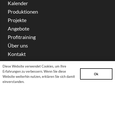
Kalender
Produktionen
Projekte
Angebote
Profitraining
Über uns
Kontakt
Diese Website verwendet Cookies, um Ihre
Spenden
Erfahrungen zu verbessern. Wenn Sie diese
Ok
Partnerschaft & Förderung
Website weiterhin nutzen, erklären Sie sich damit
einverstanden.
Presse Download
Archiv
Newsletter