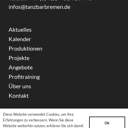
infos@tanzbarbremen.de
Aktuelles
Kalender
Produktionen
Projekte
Angebote
Profitraining
Über uns
Kontakt
Spenden
Diese Website verwendet Cookies, um Ihre
Erfahrungen zu verbessern. Wenn Sie diese
Partnerschaft & Förderung
Ok
Website weiterhin nutzen, erklären Sie sich damit