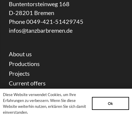
Buntentorsteinweg 168
D-28201 Bremen
Phone 0049-421-51429745
infos@tanzbarbremen.de
About us
Productions
Projects
Current offers
Contact
Diese Website verwendet Cookies, um Ihre
Erfahrungen zu verbessern. Wenn Sie diese
Ok
Website weiterhin nutzen, erklären Sie sich damit
Partners & Sponsors
einverstanden.
Press Download